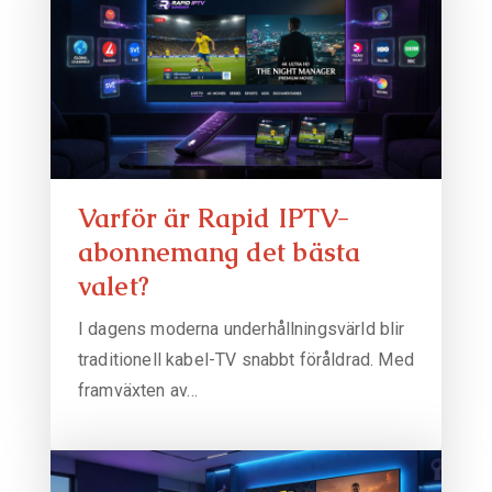
Varför är Rapid IPTV-
abonnemang det bästa
valet?
I dagens moderna underhållningsvärld blir
traditionell kabel-TV snabbt föråldrad. Med
framväxten av…