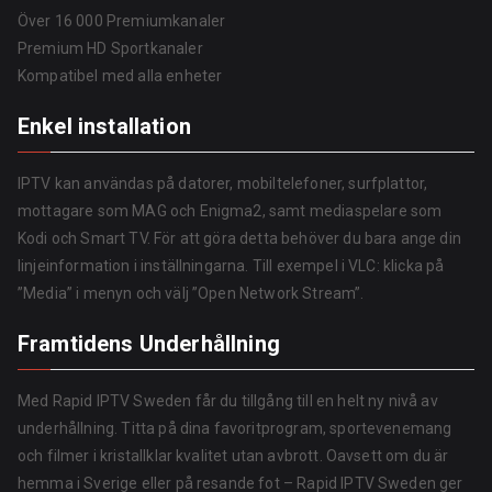
Över 16 000 Premiumkanaler
Premium HD Sportkanaler
Kompatibel med alla enheter
Enkel installation
IPTV kan användas på datorer, mobiltelefoner, surfplattor,
mottagare som MAG och Enigma2, samt mediaspelare som
Kodi och Smart TV. För att göra detta behöver du bara ange din
linjeinformation i inställningarna. Till exempel i VLC: klicka på
”Media” i menyn och välj ”Open Network Stream”.
Framtidens Underhållning
Med Rapid IPTV Sweden får du tillgång till en helt ny nivå av
underhållning. Titta på dina favoritprogram, sportevenemang
och filmer i kristallklar kvalitet utan avbrott. Oavsett om du är
hemma i Sverige eller på resande fot – Rapid IPTV Sweden ger