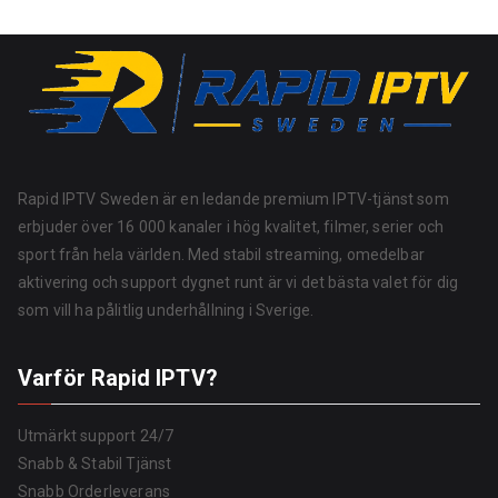
Rapid IPTV Sweden är en ledande premium IPTV-tjänst som
erbjuder över 16 000 kanaler i hög kvalitet, filmer, serier och
sport från hela världen. Med stabil streaming, omedelbar
aktivering och support dygnet runt är vi det bästa valet för dig
som vill ha pålitlig underhållning i Sverige.
Varför Rapid IPTV?
Utmärkt support 24/7
Snabb & Stabil Tjänst
Snabb Orderleverans